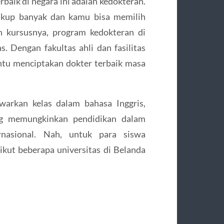
rbaik di negara ini adalah kedokteran.
cukup banyak dan kamu bisa memilih
n kursusnya, program kedokteran di
s. Dengan fakultas ahli dan fasilitas
tu menciptakan dokter terbaik masa
warkan kelas dalam bahasa Inggris,
ng memungkinkan pendidikan dalam
rnasional. Nah, untuk para siswa
rikut beberapa universitas di Belanda