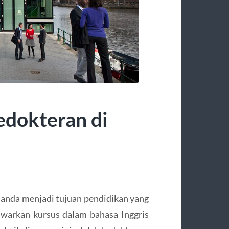
edokteran di
elanda menjadi tujuan pendidikan yang
awarkan kursus dalam bahasa Inggris