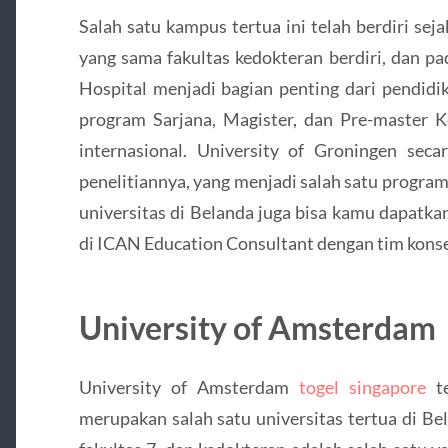
Salah satu kampus tertua ini telah berdiri sej
yang sama fakultas kedokteran berdiri, dan p
Hospital menjadi bagian penting dari pendid
program Sarjana, Magister, dan Pre-master K
internasional. University of Groningen sec
penelitiannya, yang menjadi salah satu program
universitas di Belanda juga bisa kamu dapatkan
di ICAN Education Consultant dengan tim konse
University of Amsterdam
University of Amsterdam
togel singapore
te
merupakan salah satu universitas tertua di Bel