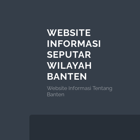
WEBSITE
INFORMASI
SEPUTAR
WILAYAH
BANTEN
Website Informasi Tentang
Banten