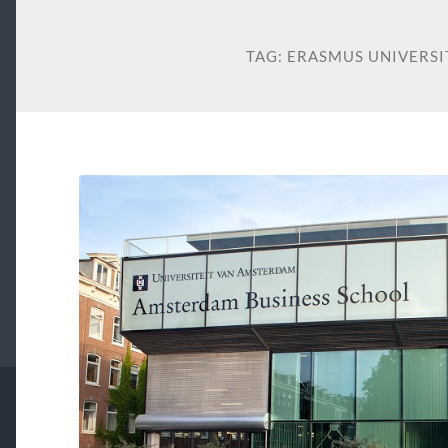
TAG:
ERASMUS UNIVERS