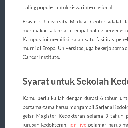
paling populer untuk siswa internasional.
Erasmus University Medical Center adalah lo
merupakan salah satu tempat paling bergengsi
Kampus ini memiliki salah satu fasilitas pene
murni di Eropa. Universitas juga bekerja sama 
Cancer Institute.
Syarat untuk Sekolah Ked
Kamu perlu kuliah dengan durasi 6 tahun unt
pertama-tama harus mengambil Sarjana Kedokt
gelar Magister Kedokteran selama 3 tahun p
jurusan kedokteran,
idn live
pelamar harus me