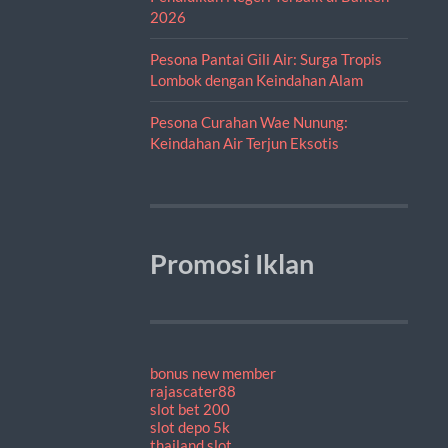
2026
Pesona Pantai Gili Air: Surga Tropis
Lombok dengan Keindahan Alam
Pesona Curahan Wae Nunung:
Keindahan Air Terjun Eksotis
Promosi Iklan
bonus new member
rajascater88
slot bet 200
slot depo 5k
thailand slot