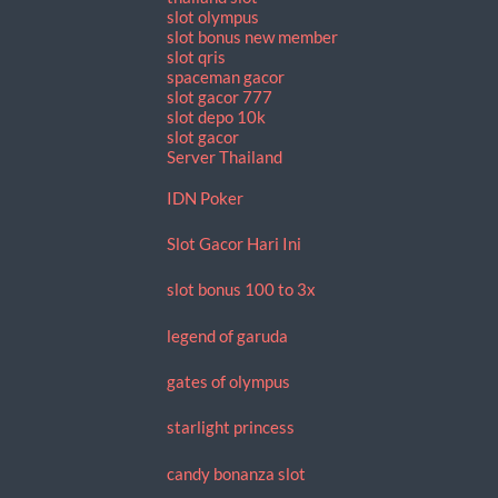
slot olympus
slot bonus new member
slot qris
spaceman gacor
slot gacor 777
slot depo 10k
slot gacor
Server Thailand
IDN Poker
Slot Gacor Hari Ini
slot bonus 100 to 3x
legend of garuda
gates of olympus
starlight princess
candy bonanza slot