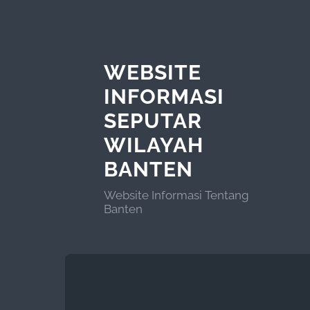
WEBSITE
INFORMASI
SEPUTAR
WILAYAH
BANTEN
Website Informasi Tentang
Banten