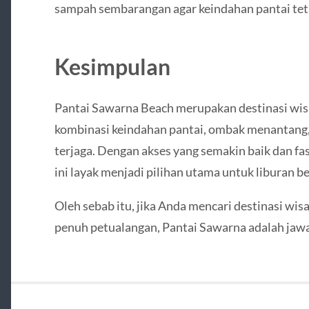
sampah sembarangan agar keindahan pantai teta
Kesimpulan
Pantai Sawarna Beach merupakan destinasi wi
kombinasi keindahan pantai, ombak menantang,
terjaga. Dengan akses yang semakin baik dan fas
ini layak menjadi pilihan utama untuk liburan
Oleh sebab itu, jika Anda mencari destinasi wi
penuh petualangan, Pantai Sawarna adalah jaw