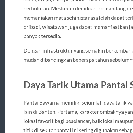
perbukitan. Meskipun demikian, pemandangan 
memanjakan mata sehingga rasa lelah dapat te
pribadi, wisatawan juga dapat memanfaatkan j
banyak tersedia.
Dengan infrastruktur yang semakin berkembang, 
mudah dibandingkan beberapa tahun sebelumn
Daya Tarik Utama Pantai
Pantai Sawarna memiliki sejumlah daya tarik y
lain di Banten. Pertama, karakter ombaknya ya
lokasi favorit bagi peselancar, baik lokal mau
titik di sekitar pantai ini sering digunakan sebag