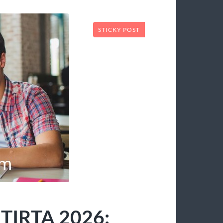
STICKY POST
NTIRTA 2026: