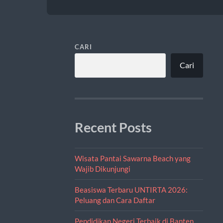
CARI
Cari
Recent Posts
Wisata Pantai Sawarna Beach yang
Wajib Dikunjungi
Beasiswa Terbaru UNTIRTA 2026:
Peluang dan Cara Daftar
Pendidikan Negeri Terbaik di Banten