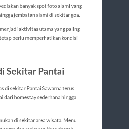
yediakan banyak spot foto alami yang
hingga jembatan alami di sekitar goa.
g menjadi aktivitas utama yang paling
tetap perlu memperhatikan kondisi
.
i Sekitar Pantai
s di sekitar Pantai Sawarna terus
ai dari homestay sederhana hingga
mukan di sekitar area wisata. Menu