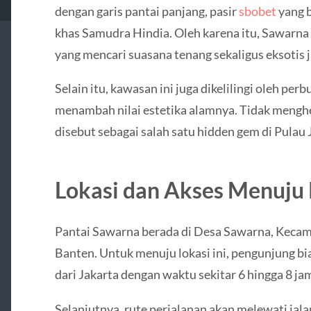
dengan garis pantai panjang, pasir
sbobet
yang b
khas Samudra Hindia. Oleh karena itu, Sawarna 
yang mencari suasana tenang sekaligus eksotis j
Selain itu, kawasan ini juga dikelilingi oleh per
menambah nilai estetika alamnya. Tidak menghe
disebut sebagai salah satu hidden gem di Pulau 
Lokasi dan Akses Menuju
Pantai Sawarna berada di Desa Sawarna, Kecam
Banten. Untuk menuju lokasi ini, pengunjung 
dari Jakarta dengan waktu sekitar 6 hingga 8 jam,
Selanjutnya, rute perjalanan akan melewati jal