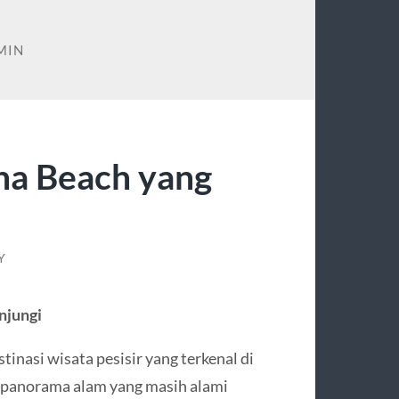
MIN
na Beach yang
Y
njungi
inasi wisata pesisir yang terkenal di
n panorama alam yang masih alami