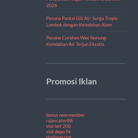
2026
Pesona Pantai Gili Air: Surga Tropis
Lombok dengan Keindahan Alam
Pesona Curahan Wae Nunung:
Keindahan Air Terjun Eksotis
Promosi Iklan
bonus new member
rajascater88
slot bet 200
slot depo 5k
thailand slot