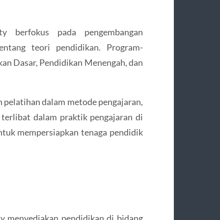
ity berfokus pada pengembangan
entang teori pendidikan. Program-
ikan Dasar, Pendidikan Menengah, dan
n pelatihan dalam metode pengajaran,
terlibat dalam praktik pengajaran di
 untuk mempersiapkan tenaga pendidik
ty menyediakan pendidikan di bidang