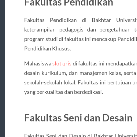
Fakultas Pendidikan
Fakultas Pendidikan di Bakhtar Univers
keterampilan pedagogis dan pengetahuan t
program studi di fakultas ini mencakup Pendid
Pendidikan Khusus.
Mahasiswa
slot qris
di fakultas ini mendapatka
desain kurikulum, dan manajemen kelas, serta 
sekolah-sekolah lokal. Fakultas ini bertujuan
yang berkualitas dan berdedikasi.
Fakultas Seni dan Desain
Fakultas Seni dan Desain di Bakhtar Universi