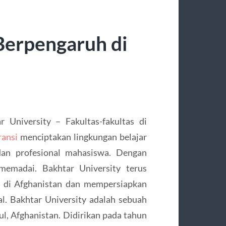
 Berpengaruh di
 University – Fakultas-fakultas di
ransi
menciptakan lingkungan belajar
n profesional mahasiswa. Dengan
 memadai. Bakhtar University terus
i di Afghanistan dan mempersiapkan
l. Bakhtar University adalah sebuah
bul, Afghanistan. Didirikan pada tahun