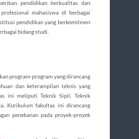
berikan pendidikan berkualitas dan
profesional mahasiswa di berbagai
nstitusi pendidikan yang berkomitmen
rbagai bidang studi.
rkan program-program yang dirancang
huan dan keterampilan teknis yang
 ini meliputi Teknik Sipil, Teknik
a. Kurikulum fakultas ini dirancang
engan penekanan pada proyek-proyek