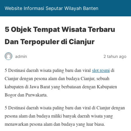
Website Informasi Seputar Wilayah Banten
5 Objek Tempat Wisata Terbaru
Dan Terpopuler di Cianjur
admin
2 tahun ago
5 Destinasi daerah wisata paling baru dan viral
slot resmi
di
Cianjur dengan pesona alam dan budaya Cianjur, sebuah
kabupaten di Jawa Barat yang berbatasan dengan Kabupaten
Bogor dan Purwakarta.
5 Destinasi daerah wisata paling baru dan viral di Cianjur dengan
pesona alam dan budaya miliki banyak daerah wisata yang
menawarkan pesona alam dan budaya yang luar biasa.