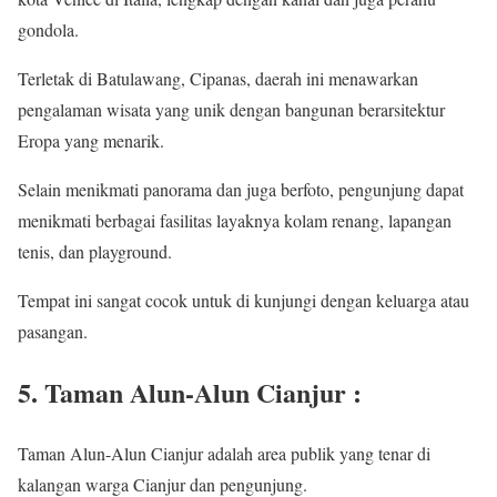
gondola.
Terletak di Batulawang, Cipanas, daerah ini menawarkan
pengalaman wisata yang unik dengan bangunan berarsitektur
Eropa yang menarik.
Selain menikmati panorama dan juga berfoto, pengunjung dapat
menikmati berbagai fasilitas layaknya kolam renang, lapangan
tenis, dan playground.
Tempat ini sangat cocok untuk di kunjungi dengan keluarga atau
pasangan.
5. Taman Alun-Alun Cianjur :
Taman Alun-Alun Cianjur adalah area publik yang tenar di
kalangan warga Cianjur dan pengunjung.