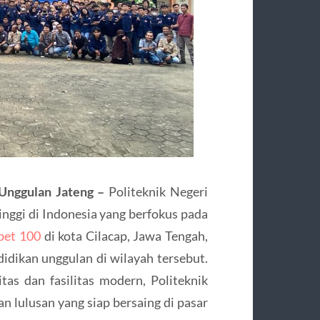
 Unggulan Jateng –
Politeknik Negeri
tinggi di Indonesia yang berfokus pada
 bet 100
di kota Cilacap, Jawa Tengah,
didikan unggulan di wilayah tersebut.
as dan fasilitas modern, Politeknik
 lulusan yang siap bersaing di pasar