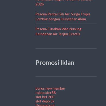
2026
Pesona Pantai Gili Air: Surga Tropis
Lombok dengan Keindahan Alam
Pesona Curahan Wae Nunung:
Keindahan Air Terjun Eksotis
Promosi Iklan
bonus new member
rajascater88
slot bet 200
slot depo 5k
thailand slot