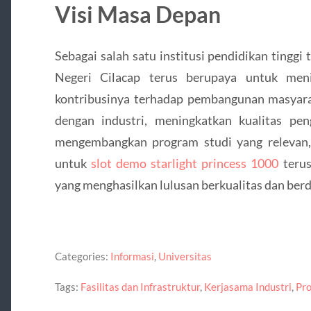
Visi Masa Depan
Sebagai salah satu institusi pendidikan tinggi
Negeri Cilacap terus berupaya untuk meni
kontribusinya terhadap pembangunan masyar
dengan industri, meningkatkan kualitas peng
mengembangkan program studi yang relevan, 
untuk
slot demo starlight princess 1000
terus
yang menghasilkan lulusan berkualitas dan berda
Categories:
Informasi
,
Universitas
Tags:
Fasilitas dan Infrastruktur
,
Kerjasama Industri
,
Pro