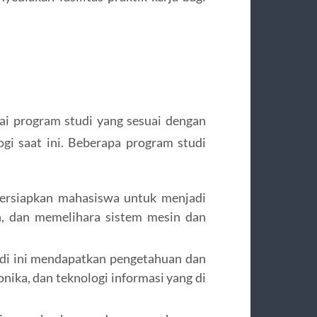
ai program studi yang sesuai dengan
gi saat ini. Beberapa program studi
persiapkan mahasiswa untuk menjadi
, dan memelihara sistem mesin dan
di ini mendapatkan pengetahuan dan
onika, dan teknologi informasi yang di