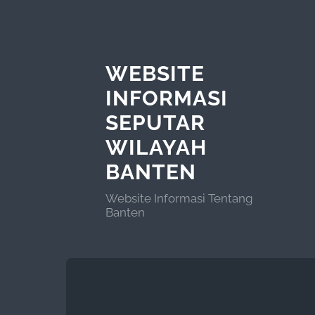
WEBSITE
INFORMASI
SEPUTAR
WILAYAH
BANTEN
Website Informasi Tentang
Banten