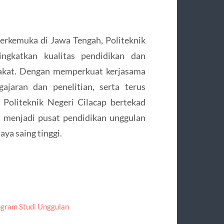
 terkemuka di Jawa Tengah, Politeknik
ngkatkan kualitas pendidikan dan
akat. Dengan memperkuat kerjasama
ajaran dan penelitian, serta terus
Politeknik Negeri Cilacap bertekad
 menjadi pusat pendidikan unggulan
ya saing tinggi.
gram Studi Unggulan