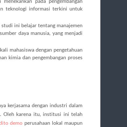
ni menekankan pada pengembangan
n teknologi informasi terkini untuk
studi ini belajar tentang manajemen
 sumber daya manusia, yang menjadi
ekali mahasiswa dengan pengetahuan
han kimia dan pengembangan proses
ya kerjasama dengan industri dalam
leh karena itu, institusi ini telah
dito demo
perusahaan lokal maupun