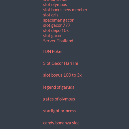
slot olympus
slot bonus new member
slot qris
spaceman gacor
slot gacor 777
slot depo 10k
slot gacor
Server Thailand
IDN Poker
Slot Gacor Hari Ini
slot bonus 100 to 3x
legend of garuda
gates of olympus
starlight princess
candy bonanza slot