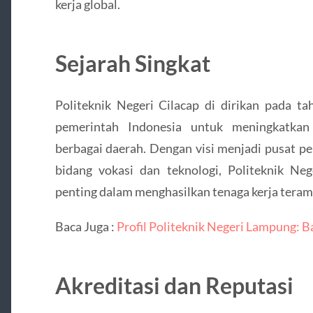
kerja global.
Sejarah Singkat
Politeknik Negeri Cilacap di dirikan pada t
pemerintah Indonesia untuk meningkatkan a
berbagai daerah. Dengan visi menjadi pusat pe
bidang vokasi dan teknologi, Politeknik Ne
penting dalam menghasilkan tenaga kerja teramp
Baca Juga :
Profil Politeknik Negeri Lampung:
Akreditasi dan Reputasi