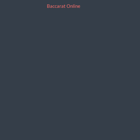
Baccarat Online