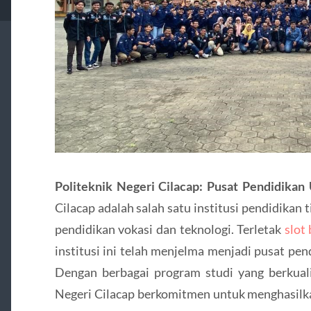
Politeknik Negeri Cilacap: Pusat Pendidikan
Cilacap adalah salah satu institusi pendidikan 
pendidikan vokasi dan teknologi. Terletak
slot
institusi ini telah menjelma menjadi pusat pen
Dengan berbagai program studi yang berkualit
Negeri Cilacap berkomitmen untuk menghasilkan