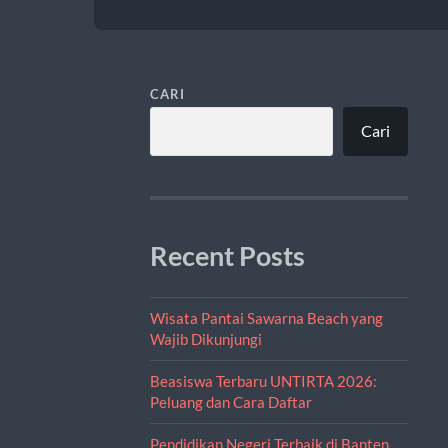
CARI
Cari
Recent Posts
Wisata Pantai Sawarna Beach yang
Wajib Dikunjungi
Beasiswa Terbaru UNTIRTA 2026:
Peluang dan Cara Daftar
Pendidikan Negeri Terbaik di Banten