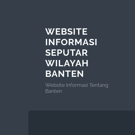
WEBSITE
INFORMASI
SEPUTAR
WILAYAH
BANTEN
Website Informasi Tentang
Banten