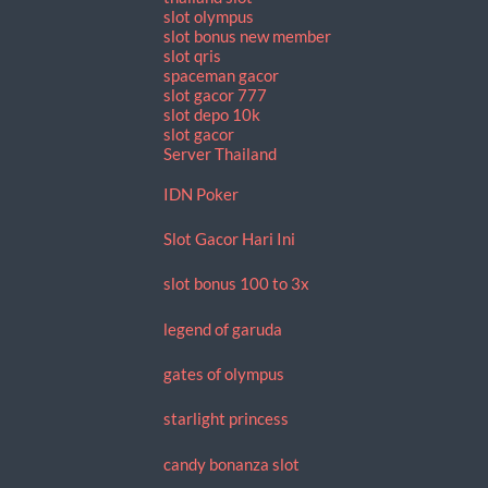
slot olympus
slot bonus new member
slot qris
spaceman gacor
slot gacor 777
slot depo 10k
slot gacor
Server Thailand
IDN Poker
Slot Gacor Hari Ini
slot bonus 100 to 3x
legend of garuda
gates of olympus
starlight princess
candy bonanza slot