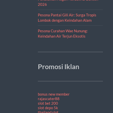
2026
Pesona Pantai Gili Air: Surga Tropis
Lombok dengan Keindahan Alam
Pesona Curahan Wae Nunung:
Keindahan Air Terjun Eksotis
Promosi Iklan
bonus new member
rajascater88
slot bet 200
slot depo 5k
thailand slot