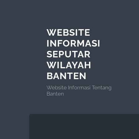
WEBSITE
INFORMASI
SEPUTAR
WILAYAH
BANTEN
Website Informasi Tentang
Banten