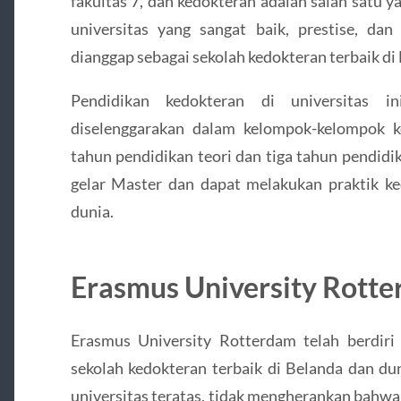
fakultas 7, dan kedokteran adalah salah satu 
universitas yang sangat baik, prestise, dan 
dianggap sebagai sekolah kedokteran terbaik di
Pendidikan kedokteran di universitas i
diselenggarakan dalam kelompok-kelompok ke
tahun pendidikan teori dan tiga tahun pendidik
gelar Master dan dapat melakukan praktik ke
dunia.
Erasmus University Rott
Erasmus University Rotterdam telah berdiri
sekolah kedokteran terbaik di Belanda dan dun
universitas teratas, tidak mengherankan bahwa 