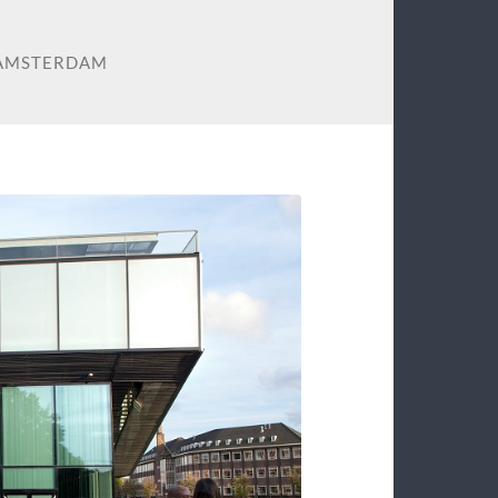
 AMSTERDAM