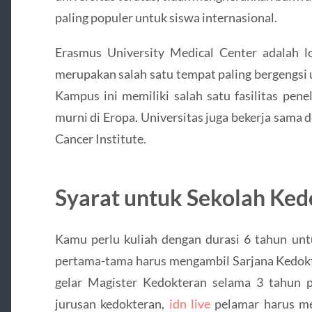
paling populer untuk siswa internasional.
Erasmus University Medical Center adalah lo
merupakan salah satu tempat paling bergengsi
Kampus ini memiliki salah satu fasilitas pene
murni di Eropa. Universitas juga bekerja sama 
Cancer Institute.
Syarat untuk Sekolah Ked
Kamu perlu kuliah dengan durasi 6 tahun unt
pertama-tama harus mengambil Sarjana Kedokt
gelar Magister Kedokteran selama 3 tahun p
jurusan kedokteran,
idn live
pelamar harus me