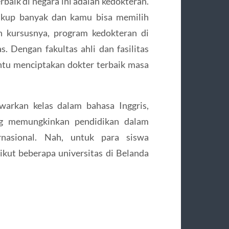
rbaik di negara ini adalah kedokteran.
cukup banyak dan kamu bisa memilih
n kursusnya, program kedokteran di
s. Dengan fakultas ahli dan fasilitas
tu menciptakan dokter terbaik masa
warkan kelas dalam bahasa Inggris,
ng memungkinkan pendidikan dalam
rnasional. Nah, untuk para siswa
rikut beberapa universitas di Belanda