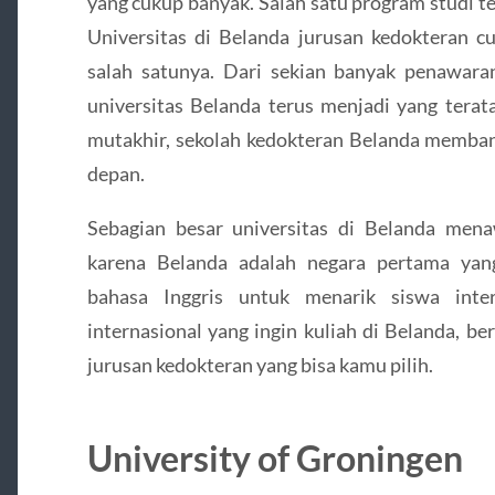
yang cukup banyak. Salah satu program studi te
Universitas di Belanda jurusan kedokteran 
salah satunya. Dari sekian banyak penawara
universitas Belanda terus menjadi yang terata
mutakhir, sekolah kedokteran Belanda memban
depan.
Sebagian besar universitas di Belanda mena
karena Belanda adalah negara pertama ya
bahasa Inggris untuk menarik siswa inte
internasional yang ingin kuliah di Belanda, be
jurusan kedokteran yang bisa kamu pilih.
University of Groningen