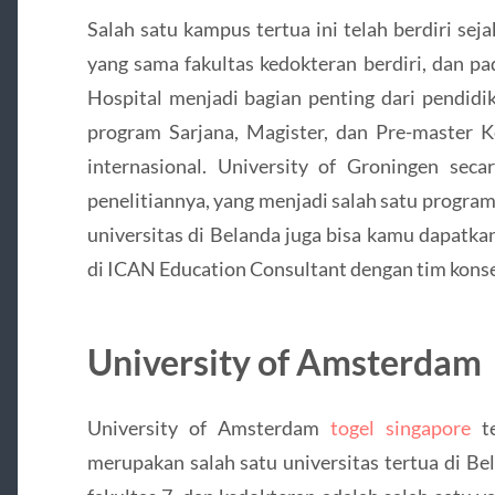
Salah satu kampus tertua ini telah berdiri sej
yang sama fakultas kedokteran berdiri, dan p
Hospital menjadi bagian penting dari pendid
program Sarjana, Magister, dan Pre-master K
internasional. University of Groningen sec
penelitiannya, yang menjadi salah satu program
universitas di Belanda juga bisa kamu dapatkan
di ICAN Education Consultant dengan tim konse
University of Amsterdam
University of Amsterdam
togel singapore
te
merupakan salah satu universitas tertua di Bel