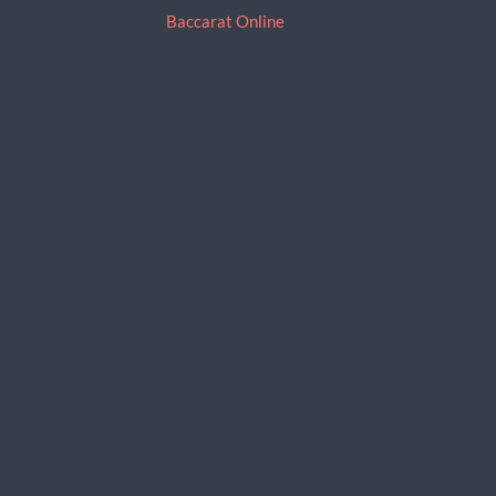
Baccarat Online