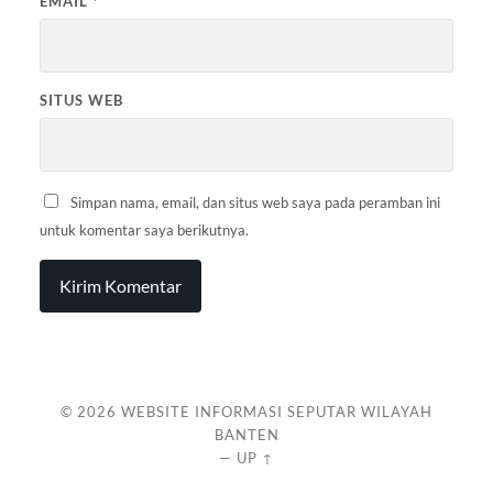
EMAIL
*
SITUS WEB
Simpan nama, email, dan situs web saya pada peramban ini
untuk komentar saya berikutnya.
© 2026
WEBSITE INFORMASI SEPUTAR WILAYAH
BANTEN
—
UP ↑