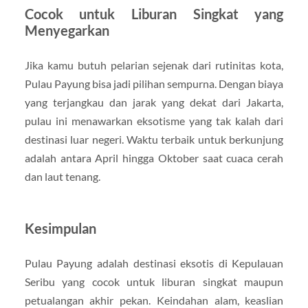
Cocok untuk Liburan Singkat yang
Menyegarkan
Jika kamu butuh pelarian sejenak dari rutinitas kota,
Pulau Payung bisa jadi pilihan sempurna. Dengan biaya
yang terjangkau dan jarak yang dekat dari Jakarta,
pulau ini menawarkan eksotisme yang tak kalah dari
destinasi luar negeri. Waktu terbaik untuk berkunjung
adalah antara April hingga Oktober saat cuaca cerah
dan laut tenang.
Kesimpulan
Pulau Payung adalah destinasi eksotis di Kepulauan
Seribu yang cocok untuk liburan singkat maupun
petualangan akhir pekan. Keindahan alam, keaslian