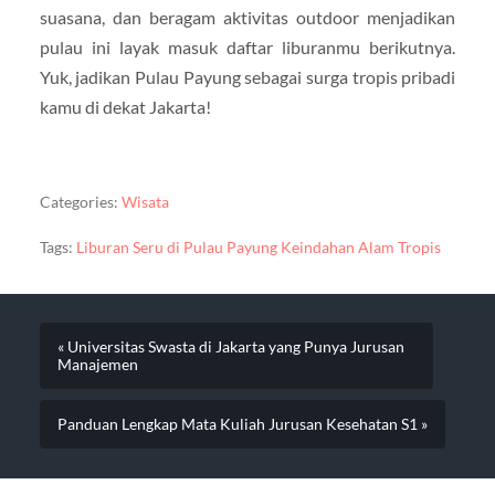
suasana, dan beragam aktivitas outdoor menjadikan
pulau ini layak masuk daftar liburanmu berikutnya.
Yuk, jadikan Pulau Payung sebagai surga tropis pribadi
kamu di dekat Jakarta!
Categories:
Wisata
Tags:
Liburan Seru di Pulau Payung Keindahan Alam Tropis
« Universitas Swasta di Jakarta yang Punya Jurusan
Manajemen
Panduan Lengkap Mata Kuliah Jurusan Kesehatan S1 »