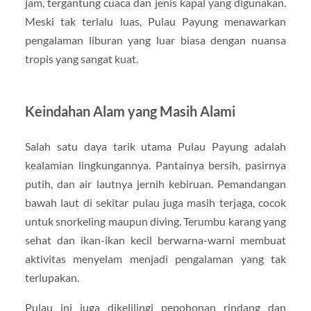
jam, tergantung cuaca dan jenis kapal yang digunakan.
Meski tak terlalu luas, Pulau Payung menawarkan
pengalaman liburan yang luar biasa dengan nuansa
tropis yang sangat kuat.
Keindahan Alam yang Masih Alami
Salah satu daya tarik utama Pulau Payung adalah
kealamian lingkungannya. Pantainya bersih, pasirnya
putih, dan air lautnya jernih kebiruan. Pemandangan
bawah laut di sekitar pulau juga masih terjaga, cocok
untuk snorkeling maupun diving. Terumbu karang yang
sehat dan ikan-ikan kecil berwarna-warni membuat
aktivitas menyelam menjadi pengalaman yang tak
terlupakan.
Pulau ini juga dikelilingi pepohonan rindang dan