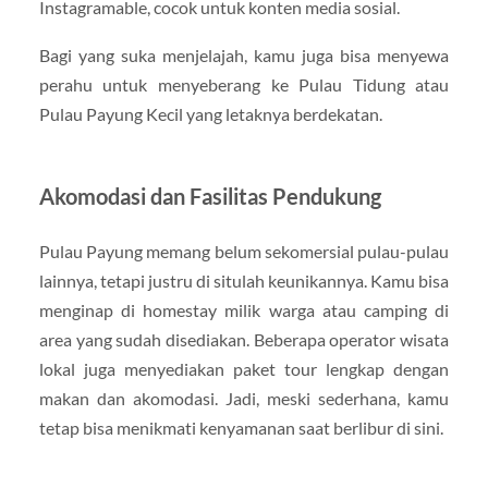
Instagramable, cocok untuk konten media sosial.
Bagi yang suka menjelajah, kamu juga bisa menyewa
perahu untuk menyeberang ke Pulau Tidung atau
Pulau Payung Kecil yang letaknya berdekatan.
Akomodasi dan Fasilitas Pendukung
Pulau Payung memang belum sekomersial pulau-pulau
lainnya, tetapi justru di situlah keunikannya. Kamu bisa
menginap di homestay milik warga atau camping di
area yang sudah disediakan. Beberapa operator wisata
lokal juga menyediakan paket tour lengkap dengan
makan dan akomodasi. Jadi, meski sederhana, kamu
tetap bisa menikmati kenyamanan saat berlibur di sini.