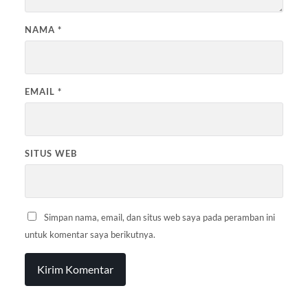
NAMA
*
EMAIL
*
SITUS WEB
Simpan nama, email, dan situs web saya pada peramban ini
untuk komentar saya berikutnya.