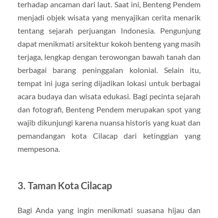
terhadap ancaman dari laut. Saat ini, Benteng Pendem
menjadi objek wisata yang menyajikan cerita menarik
tentang sejarah perjuangan Indonesia. Pengunjung
dapat menikmati arsitektur kokoh benteng yang masih
terjaga, lengkap dengan terowongan bawah tanah dan
berbagai barang peninggalan kolonial. Selain itu,
tempat ini juga sering dijadikan lokasi untuk berbagai
acara budaya dan wisata edukasi. Bagi pecinta sejarah
dan fotografi, Benteng Pendem merupakan spot yang
wajib dikunjungi karena nuansa historis yang kuat dan
pemandangan kota Cilacap dari ketinggian yang
mempesona.
3.
Taman Kota Cilacap
Bagi Anda yang ingin menikmati suasana hijau dan