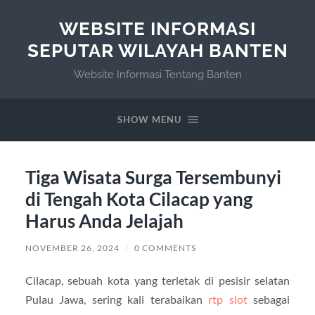
WEBSITE INFORMASI
SEPUTAR WILAYAH BANTEN
Website Informasi Tentang Banten
SHOW MENU
Tiga Wisata Surga Tersembunyi
di Tengah Kota Cilacap yang
Harus Anda Jelajah
NOVEMBER 26, 2024
/
0 COMMENTS
Cilacap, sebuah kota yang terletak di pesisir selatan
Pulau Jawa, sering kali terabaikan
rtp slot
sebagai