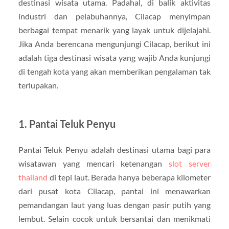
destinasi wisata utama. Padahal, di balik aktivitas
industri dan pelabuhannya, Cilacap menyimpan
berbagai tempat menarik yang layak untuk dijelajahi.
Jika Anda berencana mengunjungi Cilacap, berikut ini
adalah tiga destinasi wisata yang wajib Anda kunjungi
di tengah kota yang akan memberikan pengalaman tak
terlupakan.
1.
Pantai Teluk Penyu
Pantai Teluk Penyu adalah destinasi utama bagi para
wisatawan yang mencari ketenangan
slot server
thailand
di tepi laut. Berada hanya beberapa kilometer
dari pusat kota Cilacap, pantai ini menawarkan
pemandangan laut yang luas dengan pasir putih yang
lembut. Selain cocok untuk bersantai dan menikmati