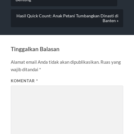
Hasil Quick Count: Anak Petani Tumbangkan Dinasti di
Banten »
Tinggalkan Balasan
Alamat email Anda tidak akan dipublikasikan.
Ruas yang
wajib ditandai
*
KOMENTAR
*